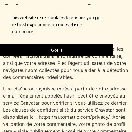
Qui sommes-nous ?
This website uses cookies to ensure you get
L’adresse de notre site est : https://ladyalai.com.
the best experience on our website.
Learn more
Commentaires
Quand vous laissez un commentaire sur notre site, les
Got it
données inscrites dans le formulaire de commentaire,
ainsi que votre adresse IP et l’agent utilisateur de votre
navigateur sont collectés pour nous aider à la détection
des commentaires indésirables.
Une chaîne anonymisée créée à partir de votre adresse
e-mail (également appelée hash) peut être envoyée au
service Gravatar pour vérifier si vous utilisez ce dernier.
Les clauses de confidentialité du service Gravatar sont
disponibles ici : https://automattic.com/privacy/. Après
validation de votre commentaire, votre photo de profil
sera visible publiquement à coté de votre commentaire.