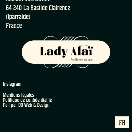
64 240 La Bastide Clairence
(Iparralde)
France
Instagram
Mentions légales
Politique de confidentialité
Fait par DQ Web & Design
ES
FR
EN